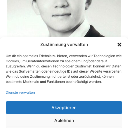
Zustimmung verwalten
Um dir ein optimales Erlebnis zu bieten, verwenden wir Technologien wie
Cookies, um Geräteinformationen zu speichern und/oder darauf
Über den Autor
zuzugreifen. Wenn du diesen Technologien zustimmst, können wir Daten
wie das Surfverhalten oder eindeutige IDs auf dieser Website verarbeiten.
Khoa Nguyen ist Diplom-Handelslehrer, SEO-Freelancer
Wenn du deine Zustimmung nicht erteilst oder zurückziehst, können
und Inhaber der 2025 gegründeten
SEO Agentur SEMSEO
bestimmte Merkmale und Funktionen beeinträchtigt werden.
Solutions
. Er gilt als Spezialist für OffPage-SEO, Content-
Dienste verwalten
Strategien und Generative Engine Optimization. Mit über
17 Jahren Erfahrung im Online-Marketing
unterstützt er
Akzeptieren
Unternehmen dabei, nachhaltige Sichtbarkeit in
klassischen Suchmaschinen und zunehmend auch in KI-
Ablehnen
gestützten Such- und Antwortsystemen aufzubauen.