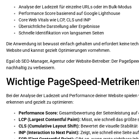
Analyse der Ladezeit für einzelne URLs oder im Bulk-Modus
Performance Score basierend auf Google Lighthouse
Core Web Vitals wie LCP, CLS und INP
Übersichtliche Darstellung aller Ergebnisse
Schnelle Identifikation von langsamen Seiten
Die Anwendung ist bewusst einfach gehalten und erfordert keine techn
Website und kannst gezielt Optimierungen vornehmen.
Egal ob SEO-Manager, Agentur oder Website-Betreiber: Der PageSpeed 
nachhaltig zu verbessern.
Wichtige PageSpeed-Metriken
Bei der Analyse der Ladezeit und Performance deiner Website spielen 
erkennen und gezielt zu optimieren:
Performance Score:
Gesamtbewertung der Seitenleistung auf e
LCP (Largest Contentful Paint):
Misst, wie schnell das größte 
CLS (Cumulative Layout Shift):
Bewertet die visuelle Stabilit
INP (Interaction to Next Paint):
Zeigt, wie schnell eine Seite au