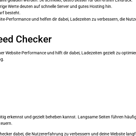
alte geladen werden. Je schneller, desto besser für den ersten Eindruck.
rige Werte deuten auf schnelle Server und gutes Hosting hin.
arf besteht.
ite-Performance und helfen dir dabei, Ladezeiten zu verbessern, die Nut
peed Checker
er Website-Performance und hilft dir dabei, Ladezeiten gezielt zu optimie
ng.
hzeitig erkennst und gezielt beheben kannst. Langsame Seiten führen häu
teuern.
ecker dabei, die Nutzererfahrung zu verbessern und deine Website langfr