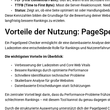
FCP (First Contentful Paint):
Gibt an, wann erste sichtbare Inh
TTFB (Time to First Byte):
Misst die Server-Reaktionszeit. Nied
Status:
Zeigt an, ob eine Seite optimiert ist oder Handlungsbed
Diese Kennzahlen bilden die Grundlage für die Bewertung deiner Webs
langfristig bessere Rankings zu erzielen.
Vorteile der Nutzung: PageS
Ein PageSpeed Checker ermöglicht dir eine datenbasierte Analyse dein
Ladezeiten eine entscheidende Rolle für Rankings und Nutzererfahru
Die wichtigsten Vorteile im Überblick:
Verbesserung der Ladezeiten und Core Web Vitals
Bessere Rankings durch optimierte Performance
Schnellere Identifikation technischer Probleme
Skalierbare Analyse für große Websites
Datenbasierte Entscheidungen statt Schätzungen
Ein zentraler Vorteil liegt darin, dass du Performance-Probleme frü
schlechteren Rankings – mit diesem Tool kannst du genau dagegen s
Durch die strukturierte Auswertung unterstützt dich der PageSpeed Ch