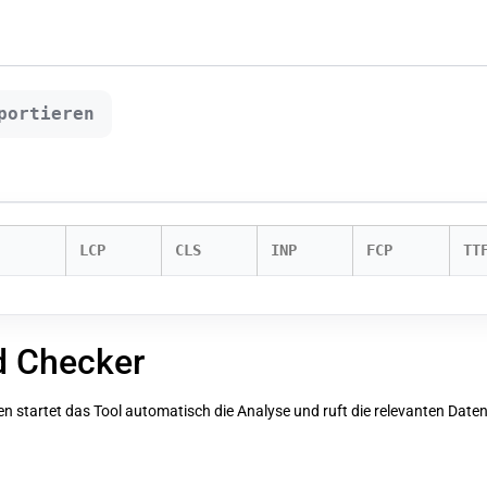
portieren
LCP
CLS
INP
FCP
TT
d Checker
n startet das Tool automatisch die Analyse und ruft die relevanten Dat