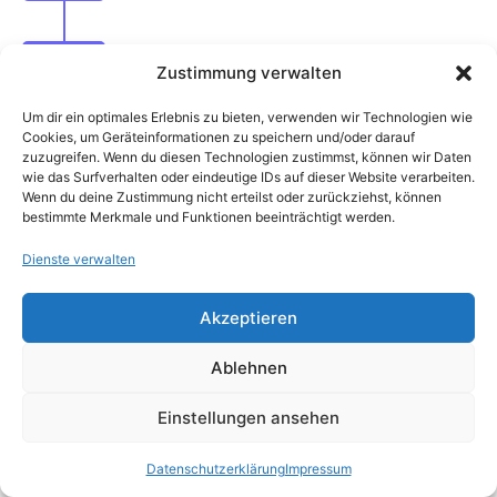
Ablauf
Zustimmung verwalten
So kommen wir in wenigen Schritten zusammen.
Um dir ein optimales Erlebnis zu bieten, verwenden wir Technologien wie
Cookies, um Geräteinformationen zu speichern und/oder darauf
zuzugreifen. Wenn du diesen Technologien zustimmst, können wir Daten
wie das Surfverhalten oder eindeutige IDs auf dieser Website verarbeiten.
Wenn du deine Zustimmung nicht erteilst oder zurückziehst, können
bestimmte Merkmale und Funktionen beeinträchtigt werden.
Wie kombinieren wir
Dienste verwalten
SEO, SEM und GEO
Akzeptieren
zu einer
ganzheitlichen
Ablehnen
Strategie?
Einstellungen ansehen
Datenschutzerklärung
Impressum
SEMSEO Solutions arbeitet nicht nach Schema F.