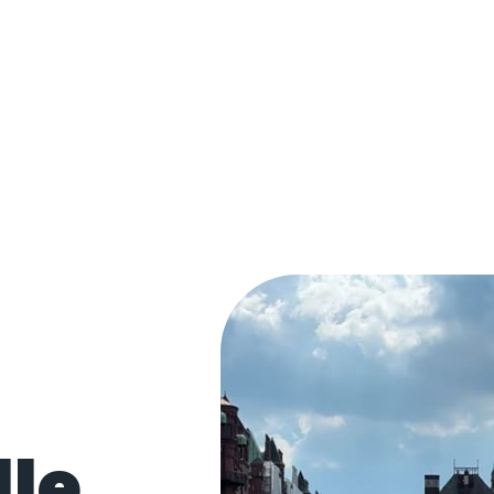
G
lle